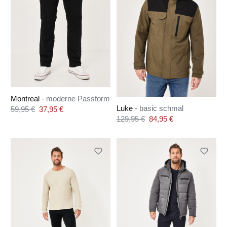
Montreal
- moderne Passform
Luke
- basic schmal
Verkaufspreis:
59,95 €
37,95 €
Regulärer Preis:
Verkaufspreis:
129,95 €
84,95 €
Regulärer Preis: