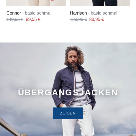
Connor
- basic schmal
Harrison
- basic schmal
Verkaufspreis:
Verkaufspreis:
149,95 €
89,95 €
129,95 €
89,95 €
Regulärer Preis:
Regulärer Preis:
ÜBERGANGSJACKEN
ZEIGEN