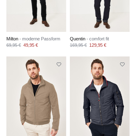
Milton
- moderne Passform
Quentin
- comfort fit
Verkaufspreis:
Verkaufspreis:
69,95 €
49,95 €
169,95 €
129,95 €
Regulärer Preis:
Regulärer Preis: