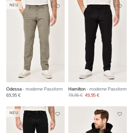
NEU
Odessa
- moderne Passform
Hamilton
- moderne Passform
Regulärer Preis:
Verkaufspreis:
69,95 €
79,95 €
49,95 €
Regulärer Preis:
NEU