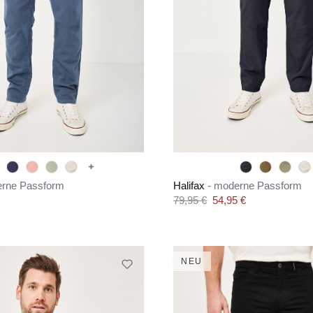
erne Passform
Halifax
- moderne Passform
is:
Verkaufspreis:
79,95 €
54,95 €
Regulärer Preis:
NEU