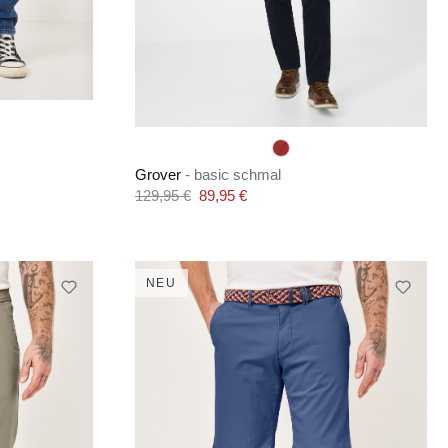
Grover
- basic schmal
Verkaufspreis:
129,95 €
89,95 €
Regulärer Preis:
NEU