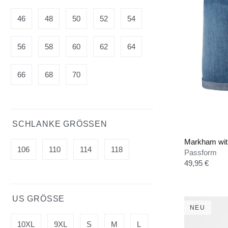
46
48
50
52
54
56
58
60
62
64
66
68
70
SCHLANKE GRÖSSEN
Markham wit
106
110
114
118
Passform
Regulärer Pre
49,95 €
US GRÖSSE
NEU
10XL
9XL
S
M
L