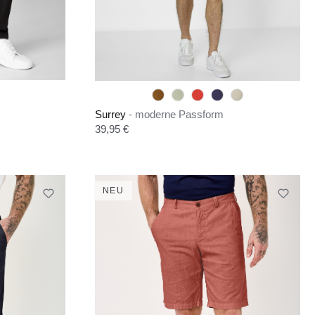
Surrey
- moderne Passform
Regulärer Preis:
39,95 €
NEU