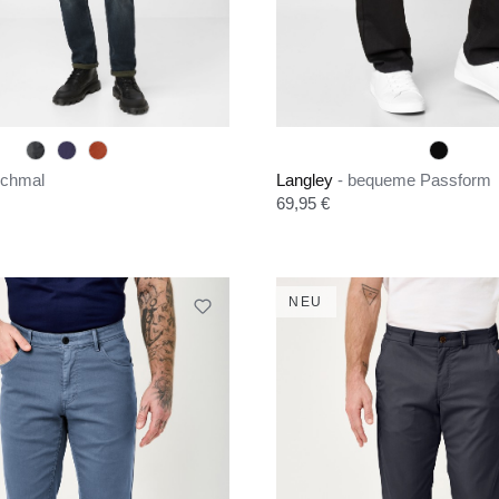
schmal
Langley
- bequeme Passform
is:
Regulärer Preis:
69,95 €
NEU