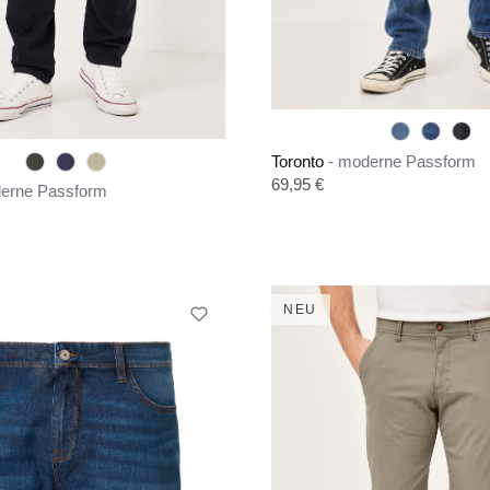
Toronto
- moderne Passform
Regulärer Preis:
69,95 €
derne Passform
is:
NEU