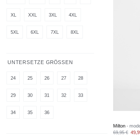
XL
XXL
3XL
4XL
5XL
6XL
7XL
8XL
UNTERSETZE GRÖSSEN
24
25
26
27
28
29
30
31
32
33
34
35
36
Milton
- mod
Verkaufsprei
69,95 €
49,9
Regulärer Preis