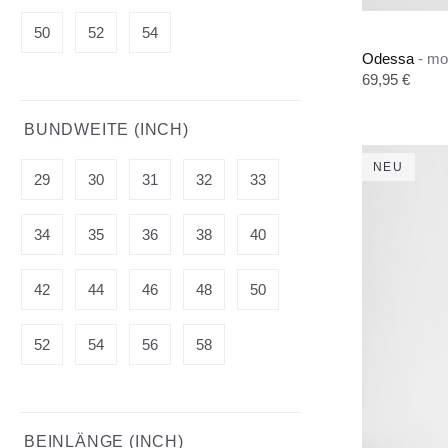
50
52
54
Odessa
- mo
Regulärer Pre
69,95 €
BUNDWEITE (INCH)
NEU
29
30
31
32
33
34
35
36
38
40
42
44
46
48
50
52
54
56
58
BEINLÄNGE (INCH)