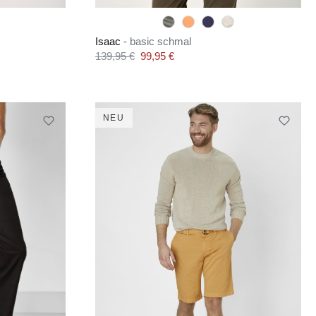
Isaac
- basic schmal
Verkaufspreis:
139,95 €
99,95 €
Regulärer Preis:
NEU