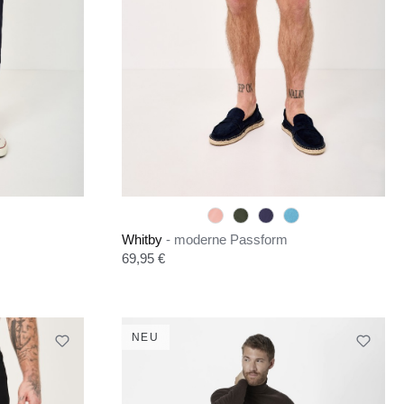
Whitby
- moderne Passform
Regulärer Preis:
69,95 €
NEU