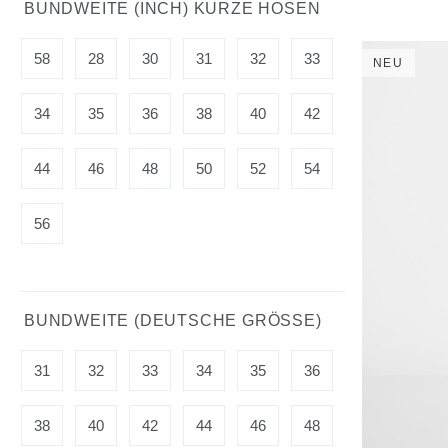
BUNDWEITE (INCH) KURZE HOSEN
58
28
30
31
32
33
NEU
34
35
36
38
40
42
44
46
48
50
52
54
56
BUNDWEITE (DEUTSCHE GRÖSSE)
31
32
33
34
35
36
38
40
42
44
46
48