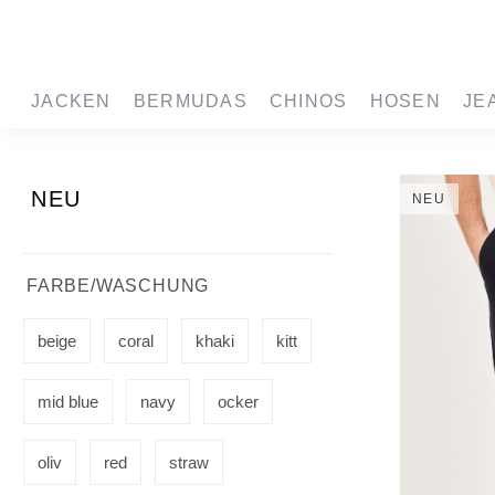
springen
Zur Hauptnavigation springen
JACKEN
BERMUDAS
CHINOS
HOSEN
JE
NEU
NEU
FARBE/WASCHUNG
beige
coral
khaki
kitt
mid blue
navy
ocker
oliv
red
straw