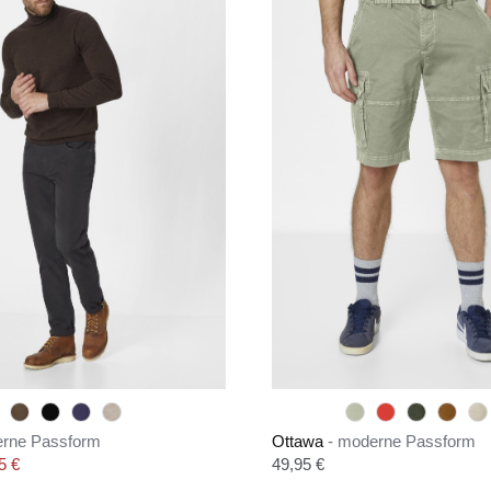
erne Passform
Ottawa
- moderne Passform
s:
Regulärer Preis:
5 €
49,95 €
: