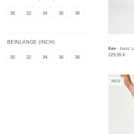
30
32
34
36
38
BEINLÄNGE (INCH)
Kev
- basic 
Regulärer Pre
229,95 €
30
32
34
36
38
NEU