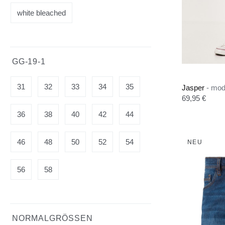
white bleached
GG-19-1
31
32
33
34
35
Jasper
- mo
Regulärer Pre
69,95 €
36
38
40
42
44
46
48
50
52
54
NEU
56
58
NORMALGRÖSSEN