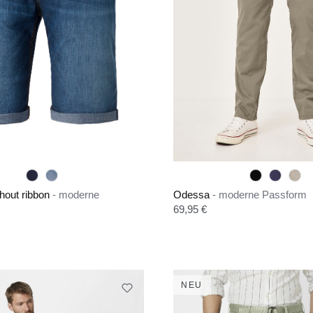
hout ribbon
- moderne
Odessa
- moderne Passform
Regulärer Preis:
69,95 €
is:
NEU