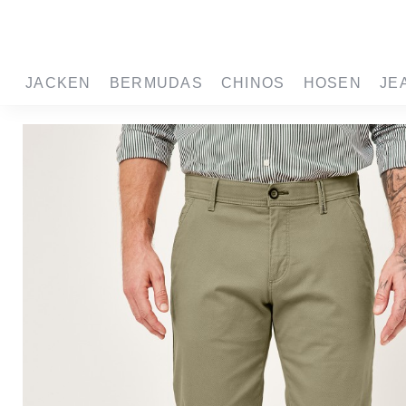
springen
Zur Hauptnavigation springen
JACKEN
BERMUDAS
CHINOS
HOSEN
JE
Bildergalerie überspringen